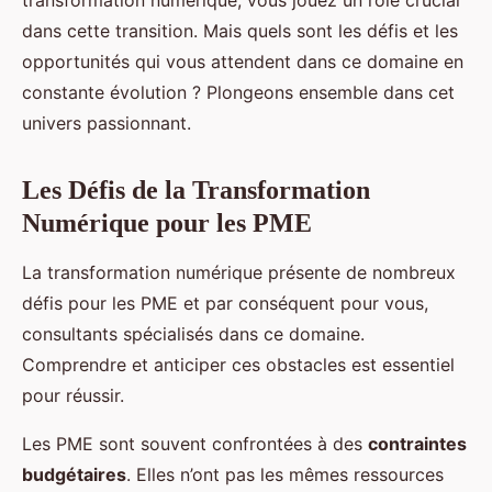
transformation numérique, vous jouez un rôle crucial
entreprises (PME)?
dans cette transition. Mais quels sont les défis et les
Antonin
•
2 octobre 2024
•
7 min de lecture
opportunités qui vous attendent dans ce domaine en
constante évolution ? Plongeons ensemble dans cet
univers passionnant.
Les Défis de la Transformation
Numérique pour les PME
La transformation numérique présente de nombreux
défis pour les PME et par conséquent pour vous,
consultants spécialisés dans ce domaine.
Comprendre et anticiper ces obstacles est essentiel
pour réussir.
Les PME sont souvent confrontées à des
contraintes
budgétaires
. Elles n’ont pas les mêmes ressources