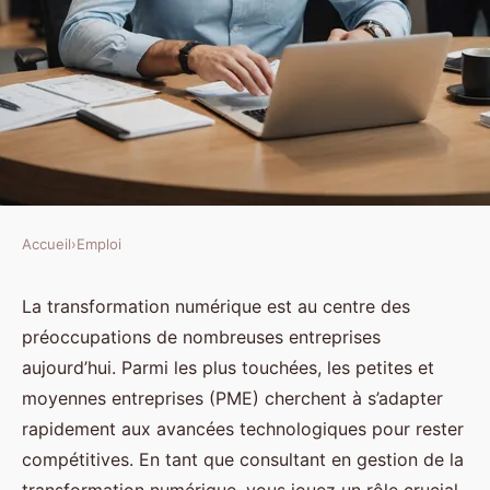
Accueil
›
Emploi
EMPLOI
Quels sont les défis et
La transformation numérique est au centre des
préoccupations de nombreuses entreprises
opportunités d'une carrière en
aujourd’hui. Parmi les plus touchées, les petites et
tant que consultant en gestion de
moyennes entreprises (PME) cherchent à s’adapter
la transformation numérique
rapidement aux avancées technologiques pour rester
pour les petites et moyennes
compétitives. En tant que consultant en gestion de la