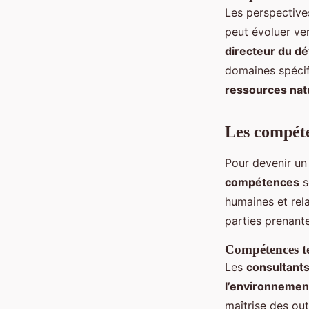
Les perspectives
peut évoluer ve
directeur du d
domaines spéci
ressources nat
Les compéte
Pour devenir u
compétences
s
humaines et rela
parties prenante
Compétences t
Les
consultant
l’environnemen
maîtrise des out