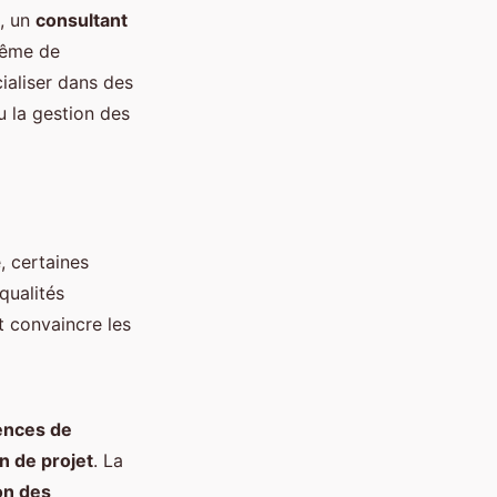
e, un
consultant
ême de
cialiser dans des
 la gestion des
, certaines
qualités
t convaincre les
ences de
n de projet
. La
on des