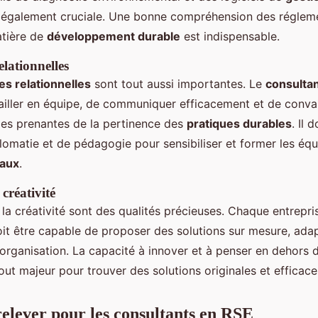
 également cruciale. Une bonne compréhension des régleme
atière de
développement durable
est indispensable.
lationnelles
s relationnelles
sont tout aussi importantes. Le
consulta
ailler en équipe, de communiquer efficacement et de convai
ties prenantes de la pertinence des
pratiques durables
. Il 
plomatie et de pédagogie pour sensibiliser et former les éq
aux
.
 créativité
t la créativité sont des qualités précieuses. Chaque entrepri
it être capable de proposer des solutions sur mesure, ada
l’organisation. La capacité à innover et à penser en dehors 
out majeur pour trouver des solutions originales et efficace
 relever pour les consultants en RSE