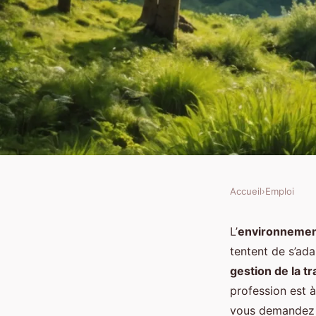
Accueil
›
Emploi
EMPLOI
Quels sont les défis e
L’
environneme
tentent de s’ad
carrière en tant que 
gestion de la t
profession est 
de la transition écolo
vous demandez p