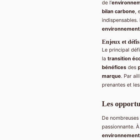
de l’
environne
bilan carbone
, 
indispensables.
environnement
Enjeux et défis
Le principal déf
la
transition éc
bénéfices
des
marque
. Par ai
prenantes et les
Les opportu
De nombreuse
passionnante. À
environnement