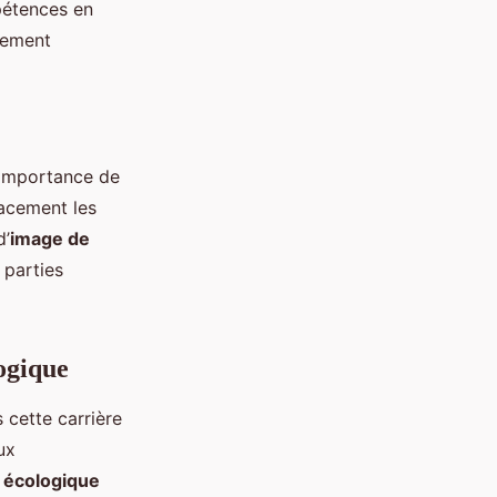
pétences en
lement
’importance de
cacement les
d’
image de
s parties
logique
 cette carrière
ux
n écologique