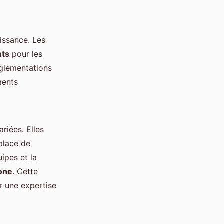
issance. Les
nts
pour les
églementations
ments
riées. Elles
 place de
ipes et la
one
. Cette
er une expertise