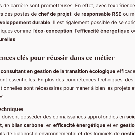
 de carrière sont prometteuses. En effet, avec l’expérienc
rs des postes de
chef de projet
, de
responsable RSE
ou m
éveloppement durable
. Il est également possible de se spé
fiques comme l’
éco-conception
, l’
efficacité énergétique
ou
urelles
.
nces clés pour réussir dans ce métier
n
consultant en gestion de la transition écologique
efficace
ont essentielles. En plus des compétences techniques, des 
tionnelles sont nécessaires pour mener à bien les projets e
s.
echniques
s
doivent posséder des connaissances approfondies en
sci
t
, en
bilan carbone
, en
efficacité énergétique
et en
gestio
ils de diagnostic environnemental et des logiciels de
gesti