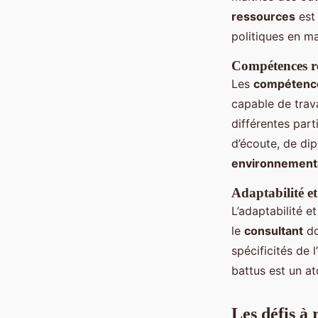
ressources
est
politiques en m
Compétences re
Les
compétence
capable de trav
différentes par
d’écoute, de di
environnement
Adaptabilité et
L’adaptabilité e
le
consultant
do
spécificités de 
battus est un at
Les défis à