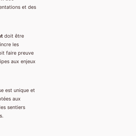
ntations et des
nt
doit être
ncre les
doit faire preuve
uipes aux enjeux
se est unique et
ptées aux
des sentiers
s.