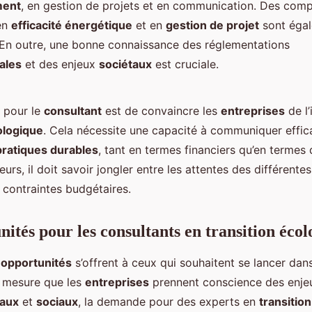
ment
, en gestion de projets et en communication. Des com
en
efficacité énergétique
et en
gestion de projet
sont éga
 En outre, une bonne connaissance des réglementations
ales
et des enjeux
sociétaux
est cruciale.
i pour le
consultant
est de convaincre les
entreprises
de l
ologique
. Cela nécessite une capacité à communiquer effi
pratiques durables
, tant en termes financiers qu’en termes 
lleurs, il doit savoir jongler entre les attentes des différente
 contraintes budgétaires.
nités pour les consultants en transition éco
s
opportunités
s’offrent à ceux qui souhaitent se lancer dans
 mesure que les
entreprises
prennent conscience des enje
aux
et
sociaux
, la demande pour des experts en
transitio