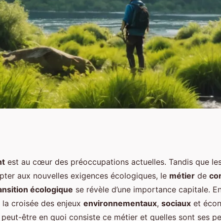
t opportunités d'une
nt
est au cœur des préoccupations actuelles. Tandis que le
apter aux nouvelles exigences écologiques, le
métier
de
co
consultant en gestion
ransition écologique
se révèle d’une importance capitale. En
à la croisée des enjeux
environnementaux
,
sociaux
et écon
gique ?
eut-être en quoi consiste ce métier et quelles sont ses pe