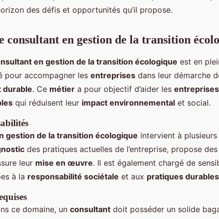
horizon des défis et opportunités qu’il propose.
 consultant en gestion de la transition écol
nsultant en gestion de la transition écologique
est en plein
lé pour accompagner les
entreprises
dans leur démarche d
 durable
. Ce
métier
a pour objectif d’aider les
entreprises
bles
qui réduisent leur
impact environnemental
et social.
abilités
n gestion de la transition écologique
intervient à plusieurs 
gnostic
des pratiques actuelles de l’entreprise, propose des
ssure leur
mise en œuvre
. Il est également chargé de sensib
pes à la
responsabilité sociétale
et aux
pratiques durables
equises
ans ce domaine, un
consultant
doit posséder un solide bag