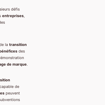
sieurs défis
es
entreprises
,
des
de la
transition
bénéfices
des
 démonstration
age de marque
.
sition
 capable de
les
peuvent
subventions