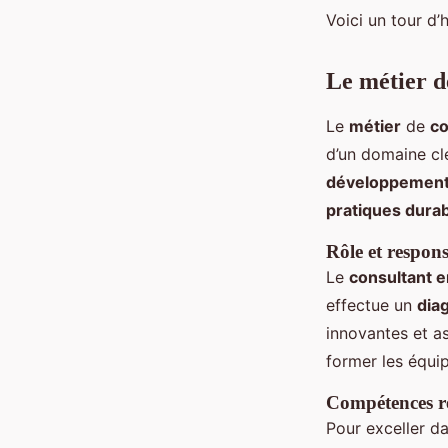
Voici un tour d’
Antonin
•
2 octobre 2024
•
7 min de lecture
Le métier de
Le
métier
de
co
d’un domaine c
développement
pratiques dura
Rôle et respons
Le
consultant e
effectue un
dia
innovantes et a
former les équi
Compétences r
Pour exceller d