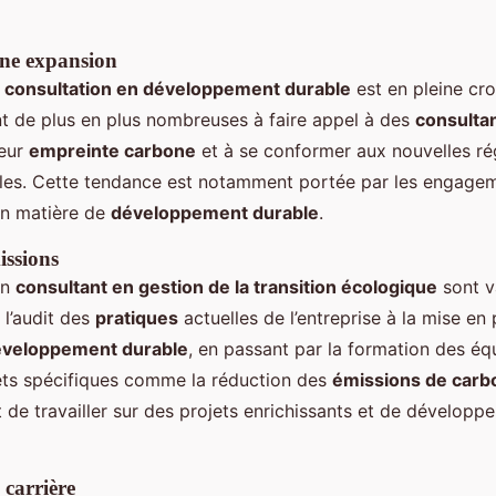
ine expansion
a
consultation en développement durable
est en pleine cro
t de plus en plus nombreuses à faire appel à des
consulta
leur
empreinte carbone
et à se conformer aux nouvelles r
les. Cette tendance est notamment portée par les engage
en matière de
développement durable
.
issions
un
consultant en gestion de la transition écologique
sont va
 l’audit des
pratiques
actuelles de l’entreprise à la mise en
veloppement durable
, en passant par la formation des équ
ets spécifiques comme la réduction des
émissions de carb
 de travailler sur des projets enrichissants et de développ
 carrière