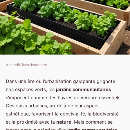
Accueil
›
Divertissement
DIVERTISSEMENT
Quelles sont les étapes pour
Dans une ère où l’urbanisation galopante grignote
nos espaces verts, les
jardins communautaires
créer un jardin communautaire
s’imposent comme des havres de verdure essentiels.
urbain?
Ces oasis urbaines, au-delà de leur aspect
esthétique, favorisent la convivialité, la biodiversité
Antonin
•
2 octobre 2024
•
6 min de lecture
et la proximité avec la
nature
. Mais comment se