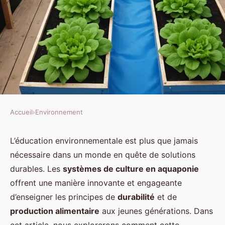
Accueil
›
Environnement
ENVIRONNEMENT
Comment les systèmes de culture
L’éducation environnementale est plus que jamais
nécessaire dans un monde en quête de solutions
en aquaponie peuvent-ils être
durables. Les
systèmes de culture en aquaponie
intégrés dans les écoles pour
offrent une manière innovante et engageante
l'éducation environnementale ?
d’enseigner les principes de
durabilité
et de
production alimentaire
aux jeunes générations. Dans
Antonin
•
28 août 2024
•
5 min de lecture