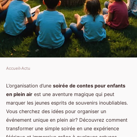
Accueil
›
Actu
ACTU
Comment organiser une soirée
L’organisation d’une
soirée de contes pour enfants
en plein air
est une aventure magique qui peut
de contes pour enfants en plein
marquer les jeunes esprits de souvenirs inoubliables.
air?
Vous cherchez des idées pour organiser un
événement unique en plein air? Découvrez comment
Antonin
•
2 octobre 2024
•
4 min de lecture
transformer une simple soirée en une expérience