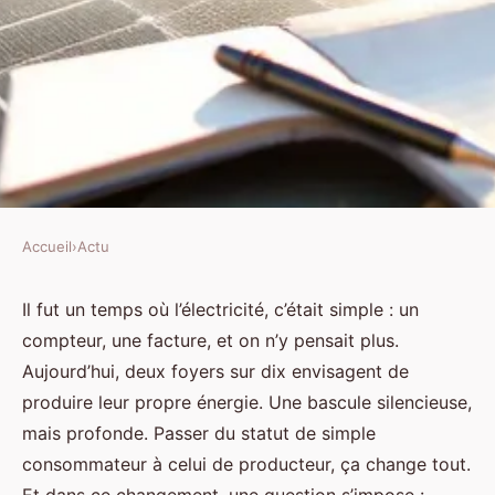
Accueil
›
Actu
ACTU
Les raisons incontournables
Il fut un temps où l’électricité, c’était simple : un
compteur, une facture, et on n’y pensait plus.
d'engager un spécialiste en
Aujourd’hui, deux foyers sur dix envisagent de
photovoltaïque
produire leur propre énergie. Une bascule silencieuse,
mais profonde. Passer du statut de simple
Gordon
•
11/05/2026 18:43
•
10 min de lecture
consommateur à celui de producteur, ça change tout.