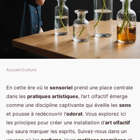
Accueil
›
Culture
CULTURE
Quels sont les principes de base
En cette ère où le
sensoriel
prend une place centrale
dans les
pratiques artistiques
, l’art olfactif émerge
pour créer une installation d'art
comme une discipline captivante qui éveille les
sens
olfactif ?
et pousse à redécouvrir l’
odorat
. Vous explorez ici
les principes pour créer une installation d’
art olfactif
Antonin
•
2 octobre 2024
•
6 min de lecture
qui saura marquer les esprits. Suivez-nous dans un