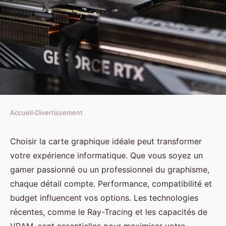
Accueil
›
Divertissement
DIVERTISSEMENT
Comment choisir la meilleure
Choisir la carte graphique idéale peut transformer
votre expérience informatique. Que vous soyez un
carte graphique pour vos
gamer passionné ou un professionnel du graphisme,
besoins ?
chaque détail compte. Performance, compatibilité et
budget influencent vos options. Les technologies
Antonin
•
8 décembre 2024
•
6 min de lecture
récentes, comme le Ray-Tracing et les capacités de