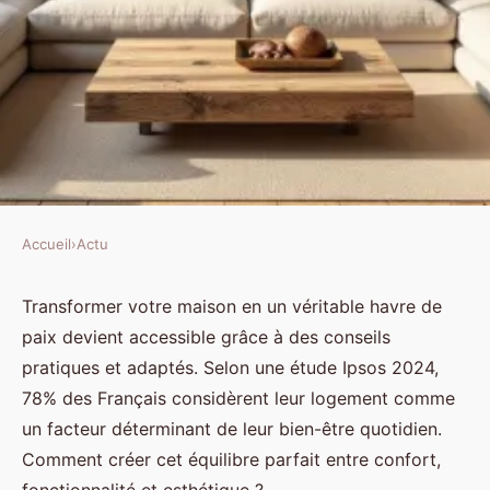
Accueil
›
Actu
ACTU
Point home : votre guide vers un
Transformer votre maison en un véritable havre de
paix devient accessible grâce à des conseils
intérieur agréable et pratique
pratiques et adaptés. Selon une étude Ipsos 2024,
78% des Français considèrent leur logement comme
Gordon
•
16/05/2026 18:12
•
8 min de lecture
un facteur déterminant de leur bien-être quotidien.
Comment créer cet équilibre parfait entre confort,